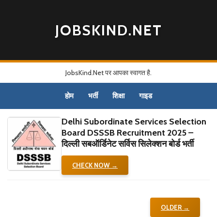
JOBSKIND.NET
JobsKind.Net पर आपका स्वागत है.
होम
भर्ती
शिक्षा
गाइड
Delhi Subordinate Services Selection
Board DSSSB Recruitment 2025 –
दिल्‍ली सबऑर्डिनेट सर्विस सिलेक्‍शन बोर्ड भर्ती
CHECK NOW →
OLDER →